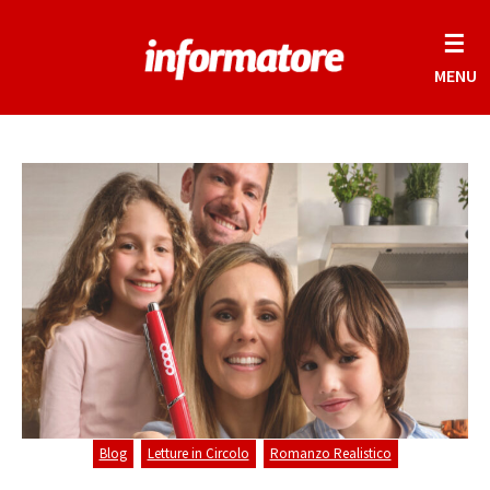
☰
MENU
,
,
Blog
Letture in Circolo
Romanzo Realistico