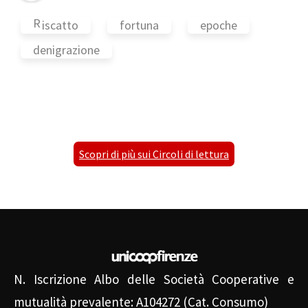
R
iscatto
fortuna
epoche
denigrazione
Scopri di più sui Circoli di lettura
N. Iscrizione Albo delle Società Cooperative e
mutualità prevalente: A104272 (Cat. Consumo)