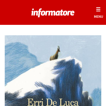
☰
MENU