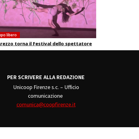
po libero
rezzo torna il Festival dello spettatore
PER SCRIVERE ALLA REDAZIONE
Unicoop Firenze s.c. – Ufficio
comunicazione
comunica@coopfirenze.it