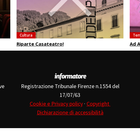
Cultura
Tem
Riparte Casateatro!
Ad A
ve
Registrazione Tribunale Firenze n.1554 del
17/07/63
Cookie e Privacy policy
·
Copyright
Dichiarazione di accessibilità