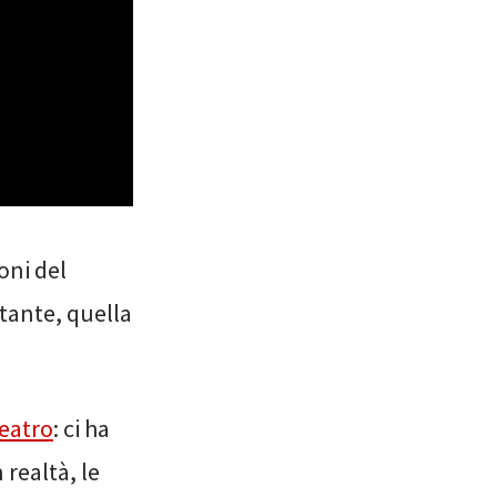
oni del
rtante, quella
eatro
: ci ha
 realtà, le