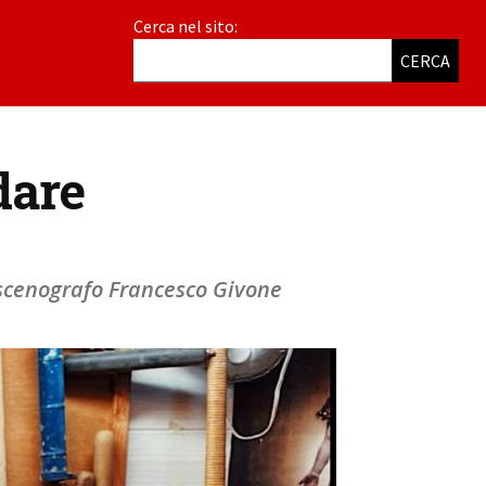
Cerca nel sito:
CERCA
dare
 scenografo Francesco Givone