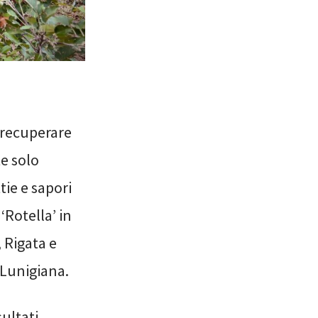
i recuperare
te solo
tie e sapori
‘Rotella’ in
 Rigata e
 Lunigiana.
sultati