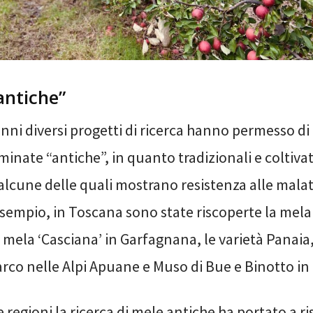
antiche”
anni diversi progetti di ricerca hanno permesso d
inate “antiche”, in quanto tradizionali e coltiva
lcune delle quali mostrano resistenza alle malat
esempio, in Toscana sono state riscoperte la mela 
 mela ‘Casciana’ in Garfagnana, le varietà Panaia,
arco nelle Alpi Apuane e Muso di Bue e Binotto in
e regioni la ricerca di mele antiche ha portato a ri