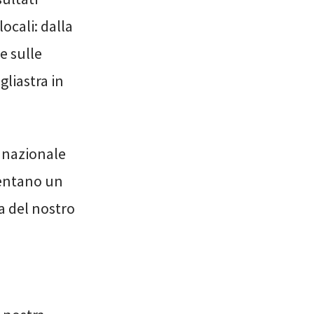
ocali: dalla
e sulle
gliastra in
o nazionale
sentano un
a del nostro