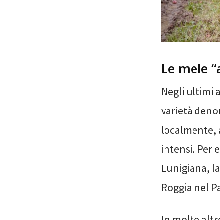
Le mele “
Negli ultimi 
varietà denom
localmente, a
intensi. Per 
Lunigiana, la
Roggia nel P
In molte altr