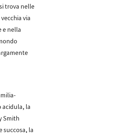
 si trova nelle
 vecchia via
 e nella
l mondo
 largamente
milia-
 acidula, la
ny Smith
e succosa, la