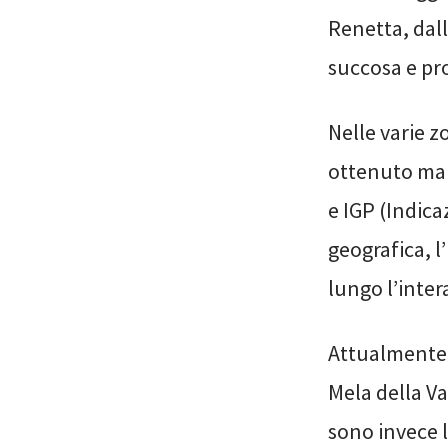
Renetta, dal
succosa e pr
Nelle varie z
ottenuto mar
e IGP (Indic
geografica, l’
lungo l’inter
Attualmente
Mela della Va
sono invece l