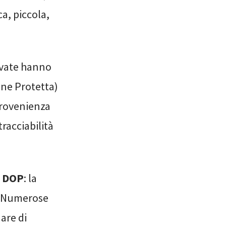
a, piccola,
tivate hanno
ne Protetta)
provenienza
tracciabilità
a DOP
: la
). Numerose
are di