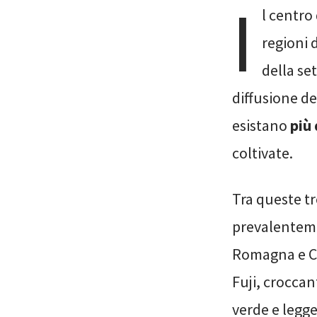
I
l centro 
regioni 
della se
diffusione de
esistano
più 
coltivate.
Tra queste t
prevalenteme
Romagna e Cam
Fuji, croccan
verde e legge