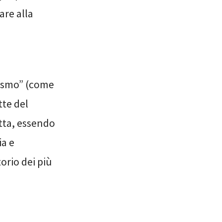
are alla
iasmo” (come
tte del
otta, essendo
ia e
orio dei più