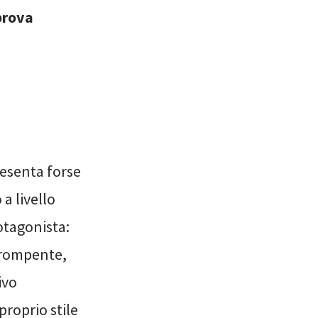
 prova
resenta forse
a livello
otagonista:
orompente,
ivo
proprio stile