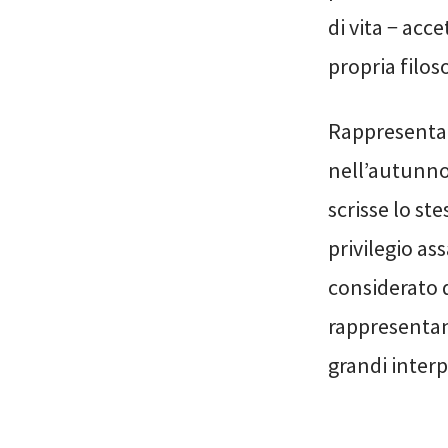
di vita − acc
propria filos
Rappresentat
nell’autunno
scrisse lo st
privilegio as
considerato 
rappresentan
grandi interp