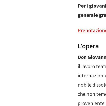
Per i giovani
generale gra
Prenotazione
L’opera
Don Giovann
il lavoro tea
internaziona
nobile disso
che non teme
proveniente d