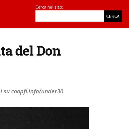
Cerca nel sito:
CERCA
ta del Don
ni su coopfi.info/under30