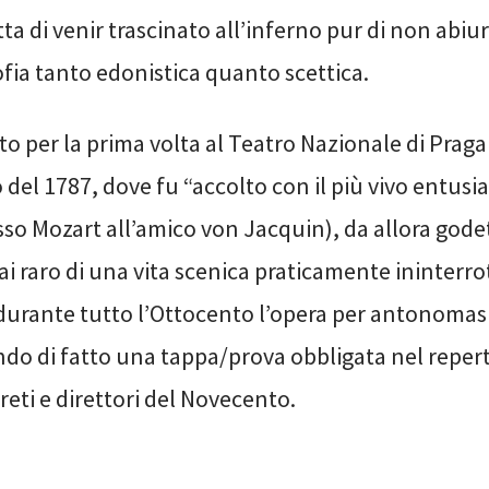
etta di venir trascinato all’inferno pur di non abiur
ofia tanto edonistica quanto scettica.
o per la prima volta al Teatro Nazionale di Praga
 del 1787, dove fu “accolto con il più vivo entus
esso Mozart all’amico von Jacquin), da allora gode
sai raro di una vita scenica praticamente ininterr
durante tutto l’Ottocento l’opera per antonomas
do di fatto una tappa/prova obbligata nel repert
reti e direttori del Novecento.