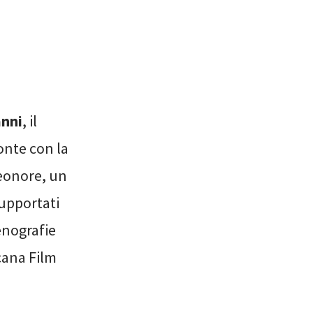
nni
, il
onte con la
Leonore, un
supportati
cenografie
scana Film