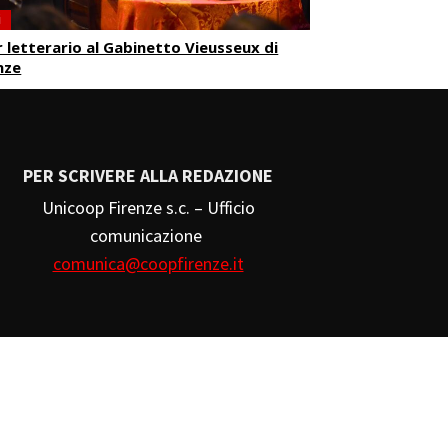
i
 letterario al Gabinetto Vieusseux di
nze
PER SCRIVERE ALLA REDAZIONE
Unicoop Firenze s.c. – Ufficio
comunicazione
comunica@coopfirenze.it