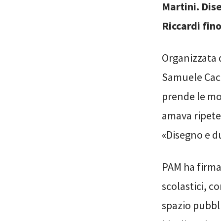
Martini. Di
Riccardi fin
Organizzata 
Samuele Cacia
prende le mo
amava ripeter
«Disegno e 
PAM ha firmat
scolastici, c
spazio pubbli