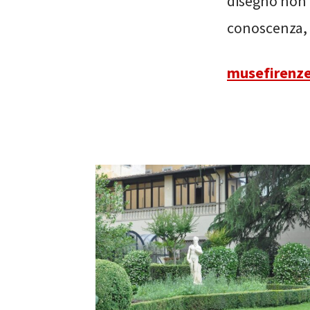
disegno non 
conoscenza, 
musefirenze