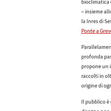
bioclimatica 
– insieme al
la Inres di S
Ponte a Grev
Parallelament
profonda pass
propone un it
raccolti in ol
origine di og
Il pubblico è