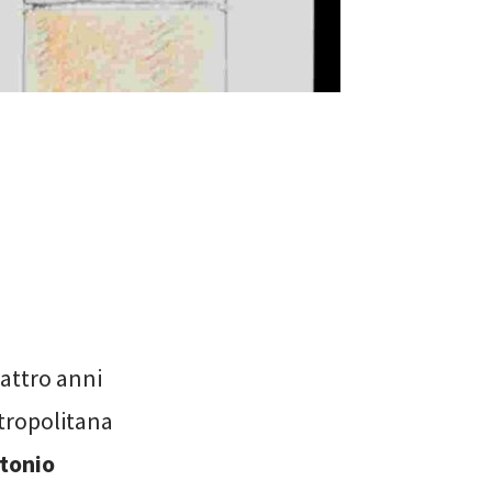
uattro anni
etropolitana
tonio