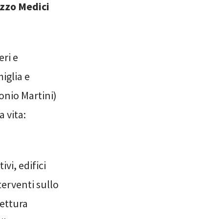
zzo Medici
ri e
iglia e
onio Martini)
a vita:
vi, edifici
terventi sullo
tettura