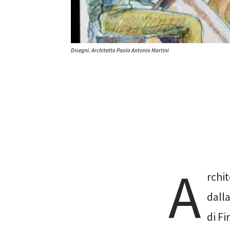
Disegni. Architetto Paolo Antonio Martini
A
rchit
dall
di F