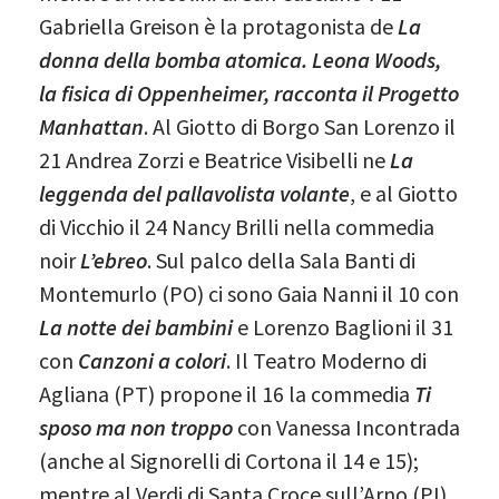
Gabriella Greison è la protagonista de
La
donna della bomba atomica. Leona Woods,
la fisica di Oppenheimer, racconta il Progetto
Manhattan
. Al Giotto di Borgo San Lorenzo il
21 Andrea Zorzi e Beatrice Visibelli ne
La
leggenda del pallavolista volante
, e al Giotto
di Vicchio il 24 Nancy Brilli nella commedia
noir
L’ebreo
. Sul palco della Sala Banti di
Montemurlo (PO) ci sono Gaia Nanni il 10 con
La notte dei bambini
e Lorenzo Baglioni il 31
con
Canzoni a colori
. Il Teatro Moderno di
Agliana (PT) propone il 16 la commedia
Ti
sposo ma non troppo
con Vanessa Incontrada
(anche al Signorelli di Cortona il 14 e 15);
mentre al Verdi di Santa Croce sull’Arno (PI)