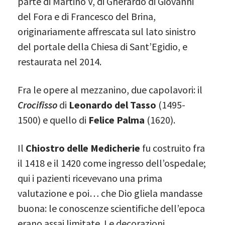
parte di Martino V, di Gherardo di Giovanni
del Fora e di Francesco del Brina,
originariamente affrescata sul lato sinistro
del portale della Chiesa di Sant’Egidio, e
restaurata nel 2014.
Fra le opere al mezzanino, due capolavori: il
Crocifisso
di
Leonardo del Tasso
(1495-
1500) e quello di
Felice Palma
(1620).
Il
Chiostro delle Medicherie
fu costruito fra
il 1418 e il 1420 come ingresso dell’ospedale;
qui i pazienti ricevevano una prima
valutazione e poi… che Dio gliela mandasse
buona: le conoscenze scientifiche dell’epoca
erano assai limitate. Le decorazioni