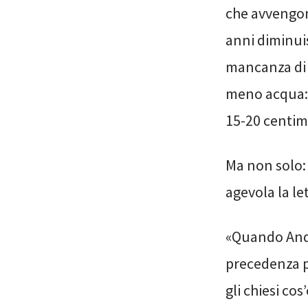
che avvengono
anni diminuis
mancanza di c
meno acqua: 
15-20 centim
Ma non solo: 
agevola la le
«Quando Andr
precedenza p
gli chiesi co