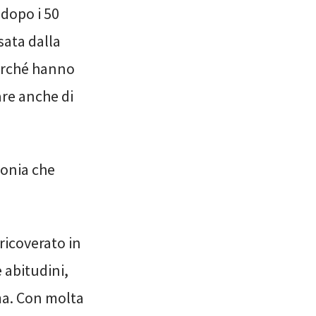
 dopo i 50
sata dalla
perché hanno
are anche di
ronia che
ricoverato in
 abitudini,
ima. Con molta