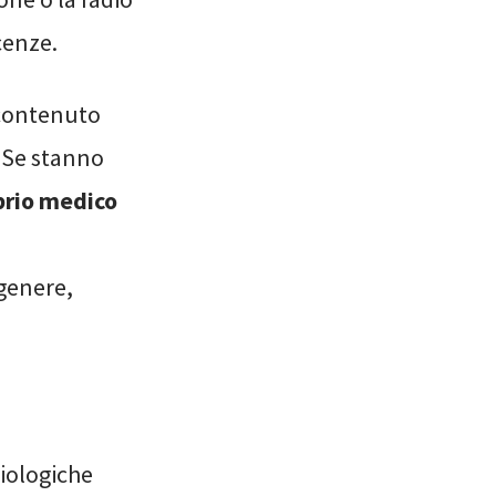
cenze.
 contenuto
. Se stanno
prio medico
 genere,
siologiche