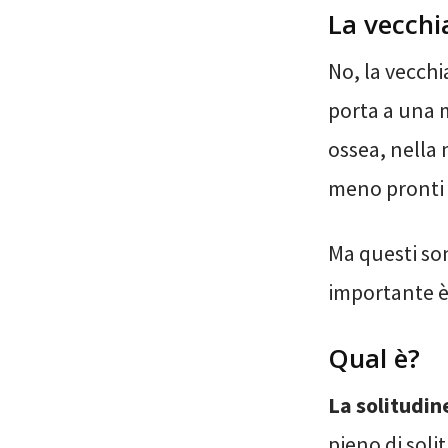
La vecchi
No, la vecchi
porta a una m
ossea, nella
meno pronti e
Ma questi son
importante è
Qual è?
La solitudin
pieno di soli