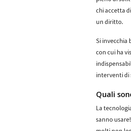
chi accetta d
un diritto.
Si invecchia 
con cui ha vi
indispensabi
interventi di
Quali son
La tecnologia
sanno usare! 
molti non leg