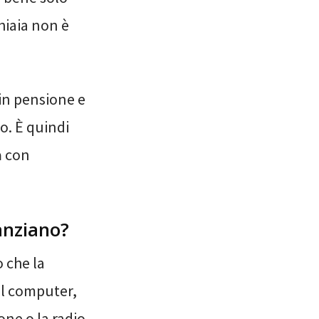
hiaia non è
 in pensione e
o. È quindi
a
con
 anziano?
o che la
al computer,
one o la radio