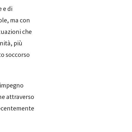
 e di
ole, ma con
tuazioni che
nità, più
to soccorso
l’impegno
ne attraverso
. Recentemente