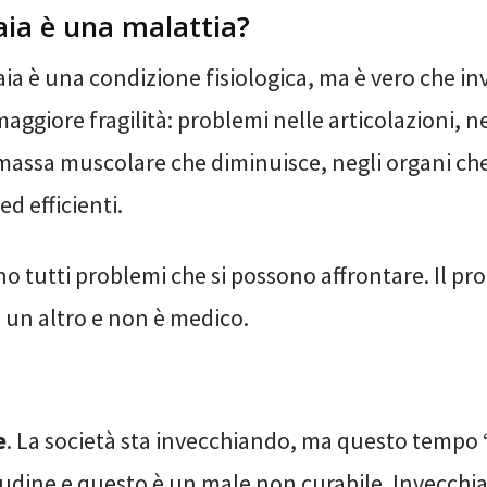
aia è una malattia?
aia è una condizione fisiologica, ma è vero che in
aggiore fragilità: problemi nelle articolazioni, n
 massa muscolare che diminuisce, negli organi ch
d efficienti.
o tutti problemi che si possono affrontare. Il pr
 un altro e non è medico.
e
. La società sta invecchiando, ma questo tempo 
tudine e questo è un male non curabile. Invecchi