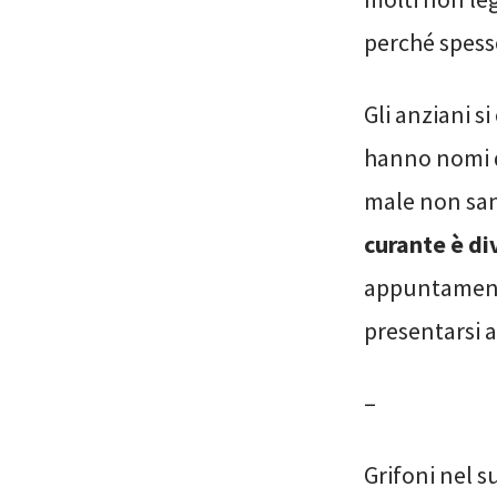
perché spess
Gli anziani 
hanno nomi di
male non sann
curante è di
appuntamenti 
presentarsi 
–
Grifoni nel s