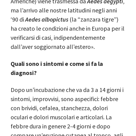
Americhe) viene trasmessa da
Aedes aegypti
,
ma l’arrivo alle nostre latitudini negli anni
‘90 di
Aedes albopictus
(la “zanzara tigre”)
ha creato le condizioni anche in Europa per il
verificarsi di casi, indipendentemente
dall’aver soggiornato all’estero».
Quali sono i sintomi e come si fa la
diagnosi?
Dopo un’incubazione che va da 3 a 14 giorni i
sintomi, improvvisi, sono aspecifici: febbre
con brividi, cefalea, stanchezza, dolori
oculari e dolori muscolari e articolari. La
febbre dura in genere 2-4 giorni e dopo
compare un’eruzione cutanea al tronco, agli