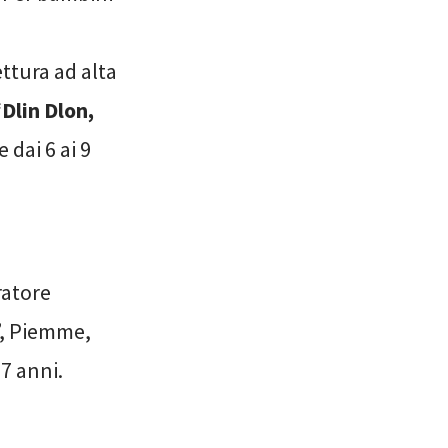
lettura ad alta
“
Dlin Dlon,
 dai 6 ai 9
ratore
e”, Piemme,
7 anni.