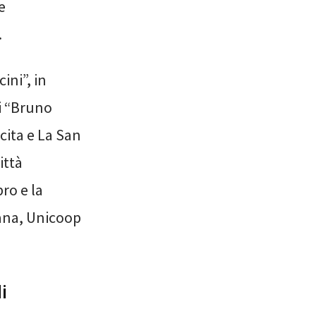
e
.
ini”, in
i “Bruno
scita e La San
ittà
bro e la
cana, Unicoop
i