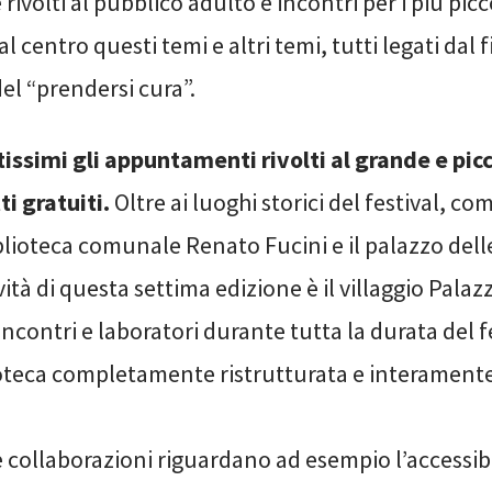
rivolti al pubblico adulto e incontri per i più picco
 centro questi temi e altri temi, tutti legati dal f
el “prendersi cura”.
issimi gli appuntamenti rivolti al grande e pic
ti gratuiti.
Oltre ai luoghi storici del festival, co
lioteca comunale Renato Fucini e il palazzo dell
ità di questa settima edizione è il villaggio Pala
incontri e laboratori durante tutta la durata del fe
ioteca completamente ristrutturata e interamente
e collaborazioni riguardano ad esempio l’accessibil