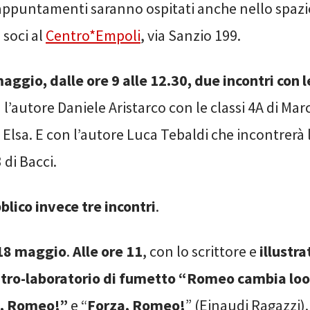
 appuntamenti saranno ospitati anche nello spazi
 soci al
Centro*Empoli
, via Sanzio 199.
aggio, dalle ore 9 alle 12.30, due incontri con l
l’autore Daniele Aristarco con le classi 4A di Mar
 Elsa. E con l’autore Luca Tebaldi che incontrerà l
 di Bacci.
blico invece tre incontri
.
18 maggio
.
Alle ore 11
, con lo scrittore e
illustr
ntro-laboratorio di fumetto “Romeo cambia lo
i, Romeo!”
e “
Forza, Romeo!
” (Einaudi Ragazzi)