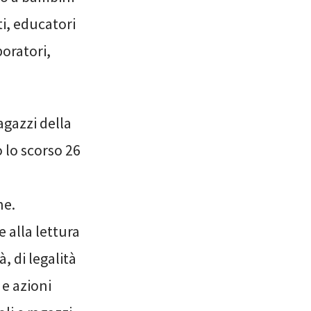
ti, educatori
boratori,
agazzi della
 lo scorso 26
ne.
e alla lettura
à, di legalità
 e azioni