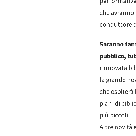
performative 
che avranno al
conduttore d
Saranno tant
pubblico, tut
rinnovata bib
la grande nov
che ospiterà 
piani di bibl
più piccoli.
Altre novità 