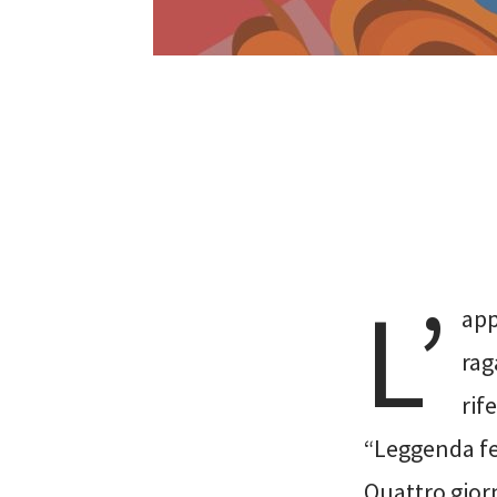
L’
app
rag
rif
“Leggenda fes
Quattro giorn