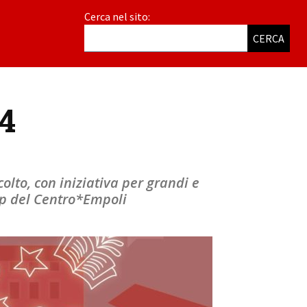
Cerca nel sito:
CERCA
4
olto, con iniziativa per grandi e
op del Centro*Empoli