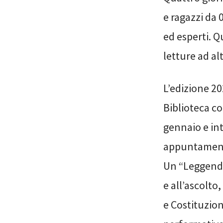
e ragazzi da 
ed esperti. Q
letture ad al
L’edizione 20
Biblioteca c
gennaio e int
appuntamenti
Un “Leggenda 
e all’ascolto,
e Costituzion