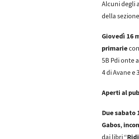
Alcuni degli
della sezione
Giovedì 16 m
primarie
con 
5B Pdi onte a
4 di Avane e 3
Aperti al pub
Due sabato 
Gabos
,
inco
dai libri “
Rid