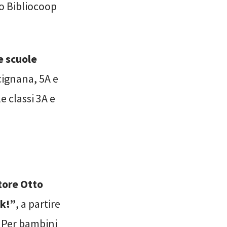
o Bibliocoop
e scuole
cignana, 5A e
e classi 3A e
atore Otto
ok!”
, a partire
. Per bambini