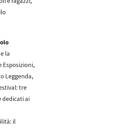
li e ragazzi,
ilo
colo
me la
e Esposizioni,
zzo Leggenda,
stival: tre
 dedicati ai
ità: il