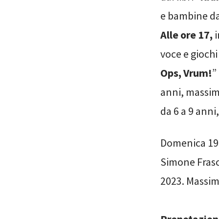
e bambine dag
Alle ore 17,
i
voce e giochi
Ops, Vrum!
”
anni, massim
da 6 a 9 ann
Domenica 19 m
Simone Frasca
2023. Massimo