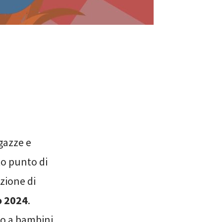
gazze e
to punto di
izione di
o 2024
.
lo a bambini