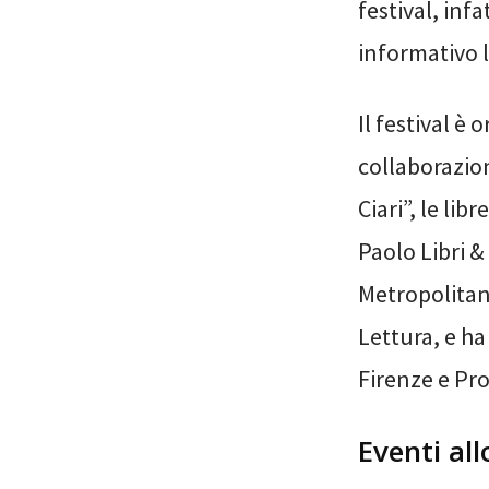
festival, inf
informativo l
Il festival è
collaborazio
Ciari”, le li
Paolo Libri &
Metropolitana
Lettura, e ha
Firenze e Pr
Eventi al