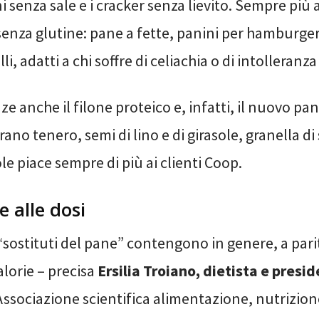
ni senza sale e i cracker senza lievito. Sempre pi
 senza glutine: pane a fette, panini per hamburger
alli, adatti a chi soffre di celiachia o di intolleranza
ze anche il filone proteico e, infatti, il nuovo pa
rano tenero, semi di lino e di girasole, granella di 
ole piace sempre di più ai clienti Coop.
 alle dosi
 “sostituti del pane” contengono in genere, a pari
alorie – precisa
Ersilia Troiano, dietista e presi
Associazione scientifica alimentazione, nutrizion