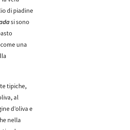
io di piadine
iada
si sono
pasto
ca come una
lla
tte tipiche,
liva, al
gine d’oliva e
che nella