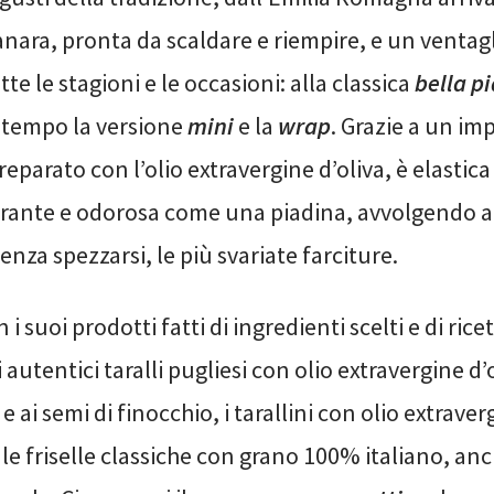
nara, pronta da scaldare e riempire, e un ventagl
te le stagioni e le occasioni: alla classica
bella p
 tempo la versione
mini
e la
wrap
. Grazie a un im
reparato con l’olio extravergine d’oliva, è elasti
agrante e odorosa come una piadina, avvolgendo a
enza spezzarsi, le più svariate farciture.
n i suoi prodotti fatti di ingredienti scelti e di rice
 autentici taralli pugliesi con olio extravergine d’o
 ai semi di finocchio, i tarallini con olio extraver
 le friselle classiche con grano 100% italiano, an