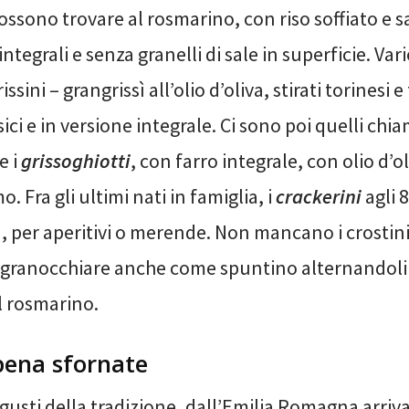
possono trovare al rosmarino, con riso soffiato e sa
integrali e senza granelli di sale in superficie. Vari
ssini – grangrissì all’olio d’oliva, stirati torinesi e f
sici e in versione integrale. Ci sono poi quelli chia
e i
grissoghiotti
, con farro integrale, con olio d’o
. Fra gli ultimi nati in famiglia, i
crackerini
agli 
, per aperitivi o merende. Non mancano i crostin
 sgranocchiare anche come spuntino alternandoli 
l rosmarino.
ena sfornate
 gusti della tradizione, dall’Emilia Romagna arriva