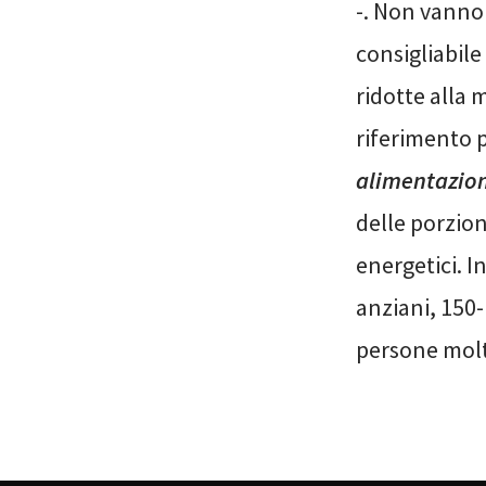
-. Non vanno 
consigliabile
ridotte alla
riferimento p
alimentazio
delle porzion
energetici. I
anziani, 150-1
persone molto