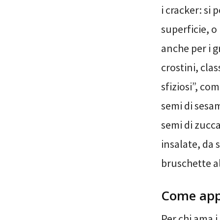
i cracker: si 
superficie, o 
anche per i gri
crostini, clas
sfiziosi”, com
semi di sesamo
semi di zucca
insalate, da
bruschette a
Come app
Per chi ama i