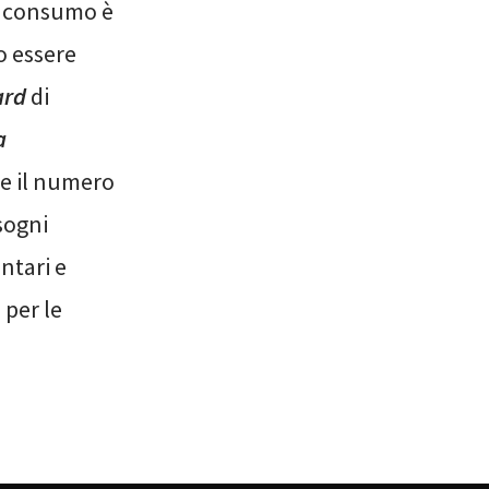
ro consumo è
o essere
ard
di
a
te il numero
sogni
ntari e
 per le