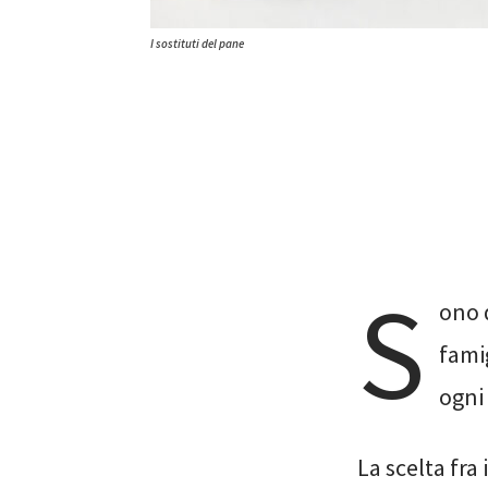
I sostituti del pane
S
ono 
fami
ogni 
La scelta fra