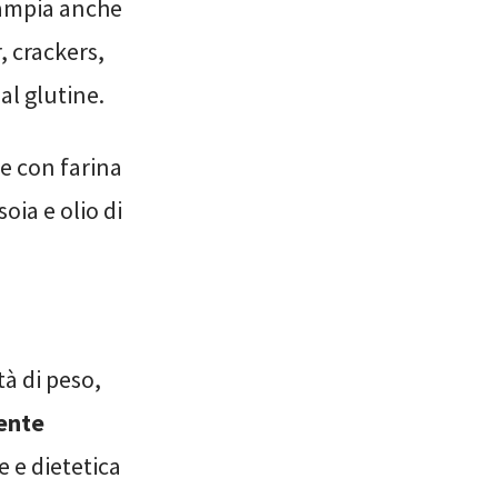
ù ampia anche
, crackers,
 al glutine.
ne con farina
soia e olio di
tà di peso,
dente
e e dietetica