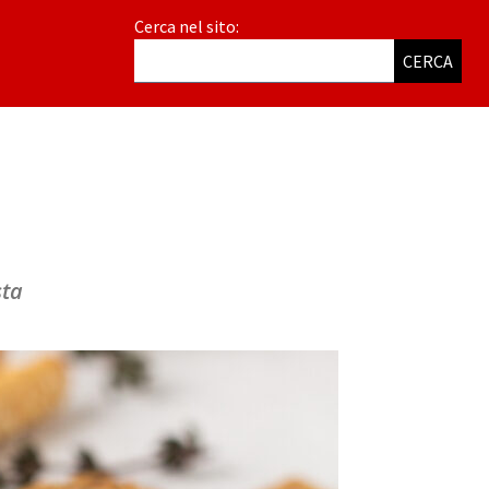
Cerca nel sito:
CERCA
sta