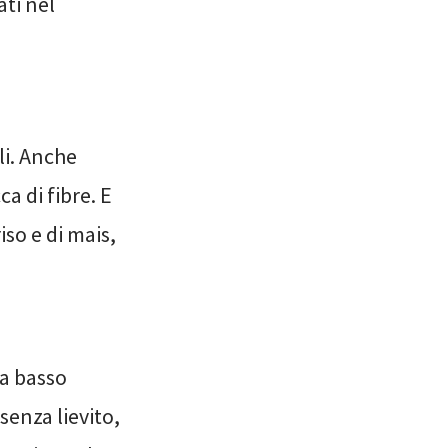
ati nel
li. Anche
ca di fibre. E
riso e di mais,
 a basso
senza lievito,