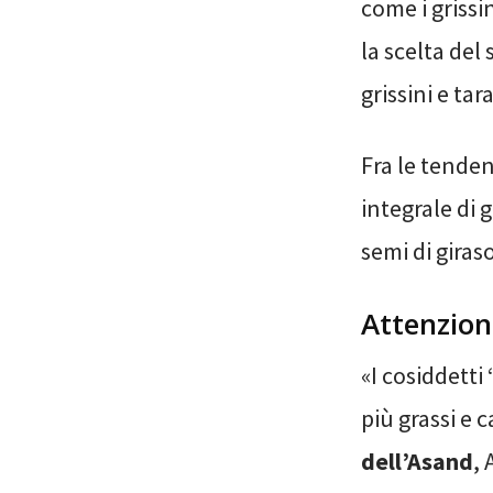
come i grissi
la scelta del
grissini e tar
Fra le tenden
integrale di g
semi di giras
Attenzione
«I cosiddetti
più grassi e c
dell’Asand
, 