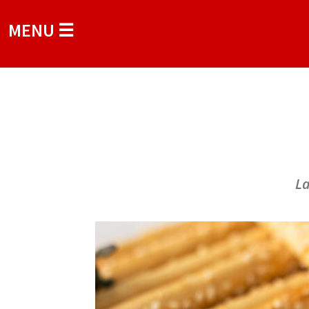
MENU ☰
La