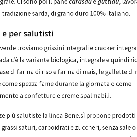
grale. Ci sono poi il pane
carasau
e
guttiau
, lavor
a tradizione sarda, di grano duro 100% italiano.
e per salutisti
i verde troviamo grissini integrali e cracker integra
ada c’è la variante biologica, integrale e quindi ric
ase di farina di riso e farina di mais, le gallette di 
 come spezza fame durante la giornata o come
ento a confetture e creme spalmabili.
ze più salutiste la linea Bene.sì propone prodotti
grassi saturi, carboidrati e zuccheri, senza sale o 