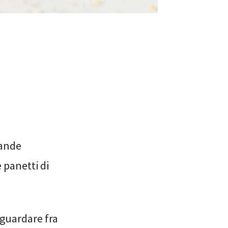
rande
 e panetti di
 guardare fra