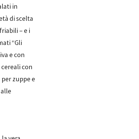
lati in
età di scelta
riabili – e i
mati “Gli
liva e con
8 cereali con
i per zuppe e
alle
 la vera