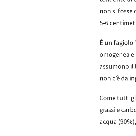
non si fosse 
5-6 centimetr
È un fagiolo
omogenea e m
assumono il l
non c’è da ing
Come tutti gl
grassi e carb
acqua (90%), 