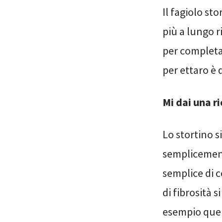
Il fagiolo st
più a lungo r
per completar
per ettaro è 
Mi dai una r
Lo stortino s
semplicemente
semplice di c
di fibrosità 
esempio quell