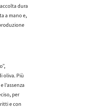
raccolta dura
uta a mano e,
 produzione
o”,
 oliva. Più
 e l’assenza
eciso, per
ritti e con