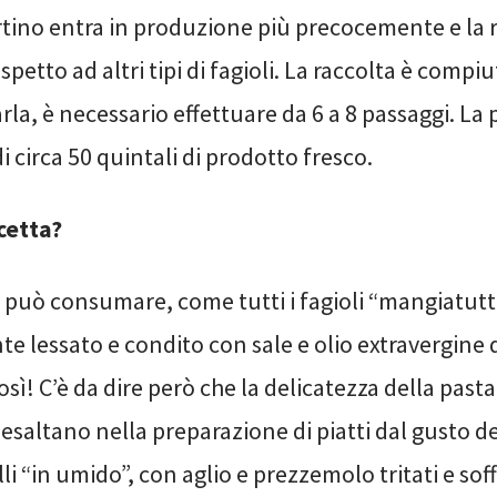
ortino entra in produzione più precocemente e la 
ispetto ad altri tipi di fagioli. La raccolta è compi
la, è necessario effettuare da 6 a 8 passaggi. La
di circa 50 quintali di prodotto fresco.
icetta?
i può consumare, come tutti i fagioli “mangiatutt
 lessato e condito con sale e olio extravergine di
osì! C’è da dire però che la delicatezza della pasta
si esaltano nella preparazione di piatti dal gusto d
i “in umido”, con aglio e prezzemolo tritati e soff