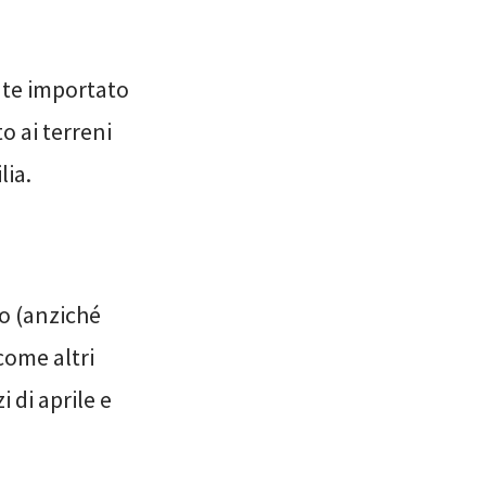
nte importato
o ai terreni
lia.
o (anziché
come altri
i di aprile e