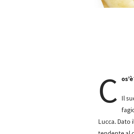
C
os’è
Il s
fagi
Lucca. Dato 
tendente al 