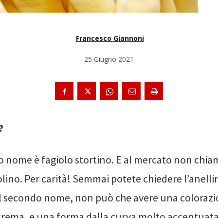
Francesco Giannoni
25 Giugno 2021
?
uo nome è fagiolo stortino. E al mercato non chia
olino. Per carità! Semmai potete chiedere l’anellin
il secondo nome, non può che avere una colorazio
crema, e una forma dalla curva molto accentuata 