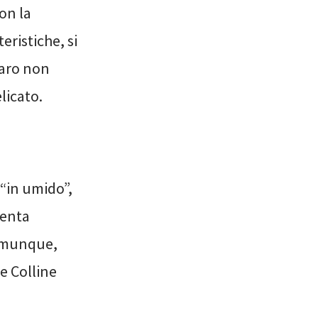
on la
eristiche, si
maro non
licato.
“in umido”,
lenta
comunque,
e Colline