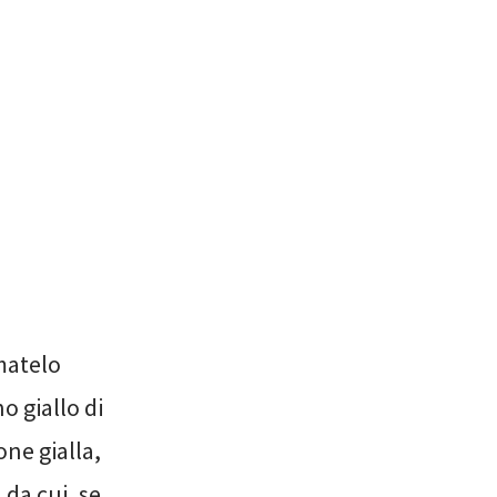
matelo
o giallo di
ne gialla,
da cui, se