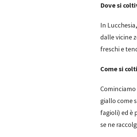
Dove si colt
In Lucchesia
dalle vicine 
freschi e ten
Come si colt
Cominciamo d
giallo come s
fagioli) ed è 
se ne raccolg