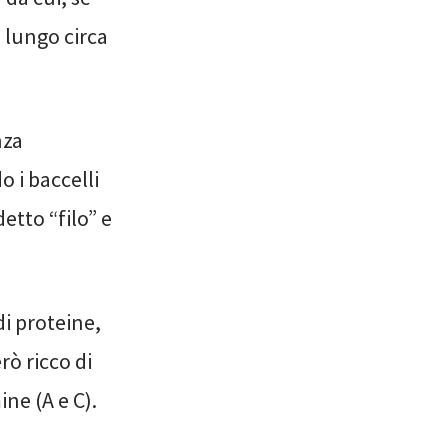
 lungo circa
nza
 i baccelli
etto “filo” e
di proteine,
rò ricco di
ine (A e C).