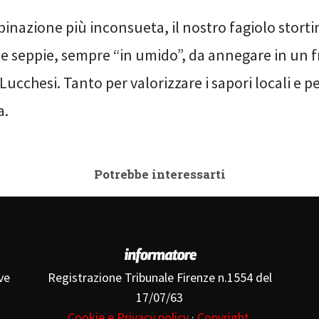
inazione più inconsueta, il nostro fagiolo storti
le seppie, sempre “in umido”, da annegare in un 
 Lucchesi. Tanto per valorizzare i sapori locali e p
a.
Potrebbe interessarti
ve
Registrazione Tribunale Firenze n.1554 del
17/07/63
Cookie e Privacy policy
·
Copyright