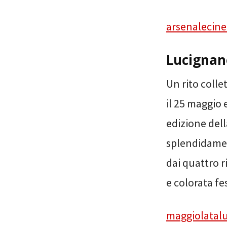
arsenalecin
Lucignan
Un rito coll
il 25 maggio 
edizione dell
splendidament
dai quattro r
e colorata fe
maggiolatalu