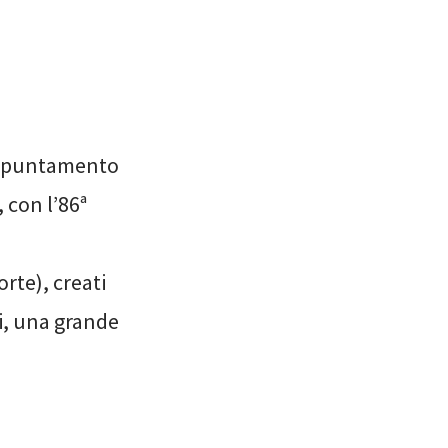
 appuntamento
 con l’86ª
orte), creati
li, una grande