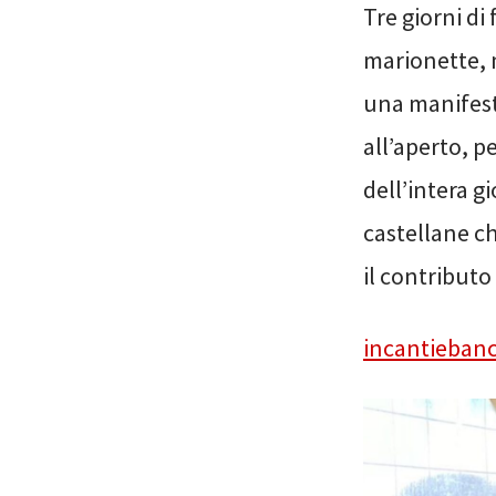
Tre giorni di
marionette, 
una manifest
all’aperto, p
dell’intera 
castellane c
il contributo
incantiebanc