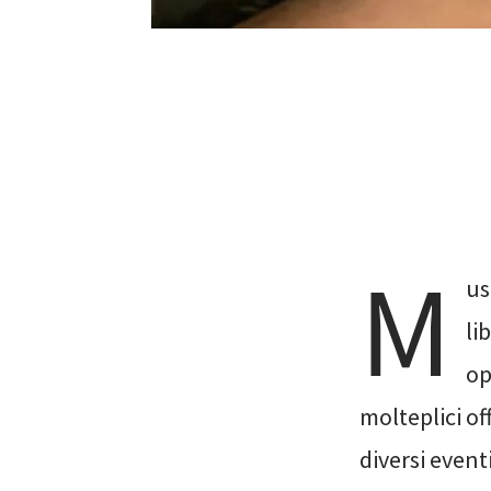
M
us
li
op
molteplici of
diversi event