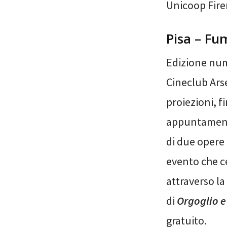
Unicoop Fire
Pisa – Fu
Edizione num
Cineclub Arse
proiezioni, f
appuntamenti
di due opere 
evento che ce
attraverso l
di
Orgoglio e
gratuito.