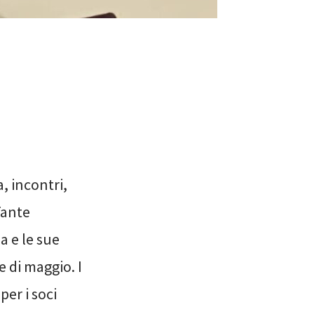
a, incontri,
 Tante
 e le sue
e di maggio. I
per i soci