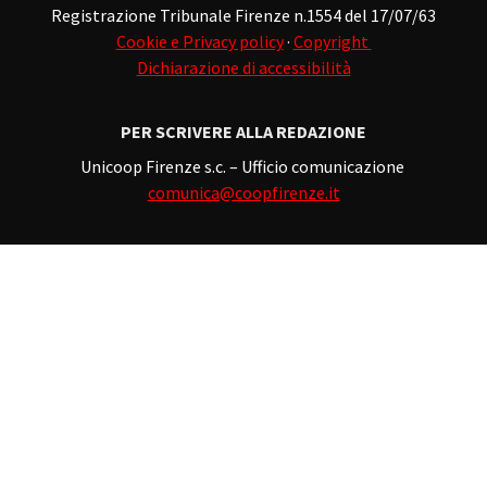
Registrazione Tribunale Firenze n.1554 del 17/07/63
Cookie e Privacy policy
·
Copyright
Dichiarazione di accessibilità
PER SCRIVERE ALLA REDAZIONE
Unicoop Firenze s.c. – Ufficio comunicazione
comunica@coopfirenze.it