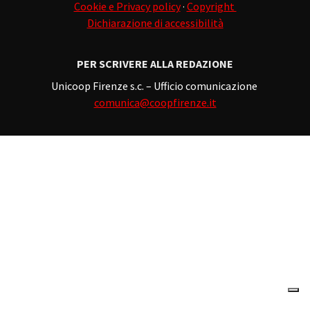
Cookie e Privacy policy
·
Copyright
Dichiarazione di accessibilità
PER SCRIVERE ALLA REDAZIONE
Unicoop Firenze s.c. – Ufficio comunicazione
comunica@coopfirenze.it