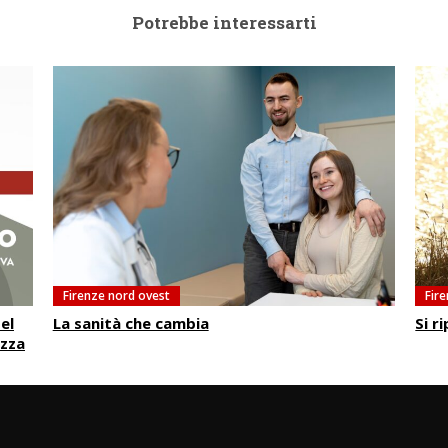
Potrebbe interessarti
Firenze nord ovest
Fir
el
La sanità che cambia
Si r
azza