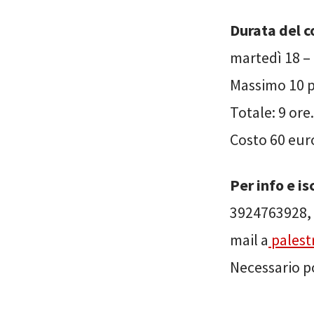
Durata del c
martedì 18 – 
Massimo 10 
Totale: 9 ore
Costo 60 eur
Per info e is
3924763928, t
mail a
palest
Necessario 