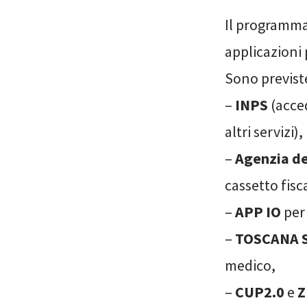
Il programma
applicazioni 
Sono previste
–
INPS
(acced
altri servizi),
–
Agenzia de
cassetto fisc
–
APP IO
per
–
TOSCANA 
medico,
–
CUP2.0
e
Z