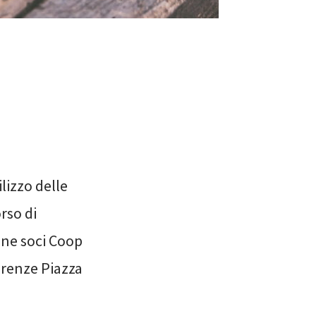
ilizzo delle
orso di
ione soci Coop
irenze Piazza