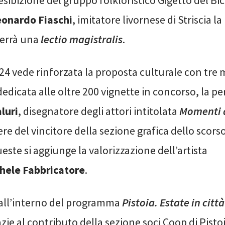
sibizione del gruppo folkloristico Gigetto del Bicc
onardo Fiaschi
, imitatore livornese di Striscia la
terrà una
lectio magistralis
.
24 vede rinforzata la proposta culturale con tre 
dedicata alle oltre 200 vignette in concorso, la p
luri
, disegnatore degli attori intitolata
Momenti d
re del vincitore della sezione grafica dello scor
ueste si aggiunge la valorizzazione dell’artista
hele Fabbricatore
.
è all’interno del programma
Pistoia. Estate in citt
azie al contributo della sezione soci Coop di Pistoi