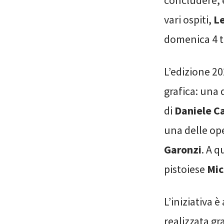
concludere, e
vari ospiti,
Le
domenica 4 
L’edizione 20
grafica: una 
di
Daniele Ca
una delle ope
Garonzi
. A q
pistoiese
Mic
L’iniziativa 
realizzata gr