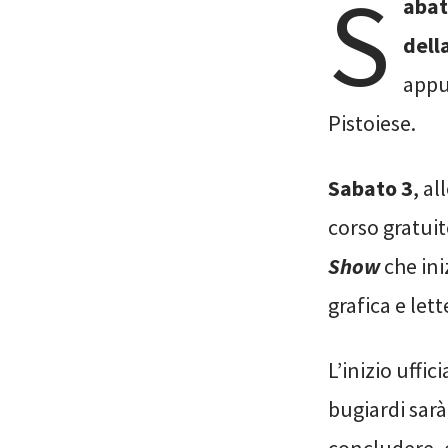
S
abat
dell
appu
Pistoiese.
Sabato 3
, al
corso gratuit
Show
che ini
grafica e lett
L’inizio uffi
bugiardi sar