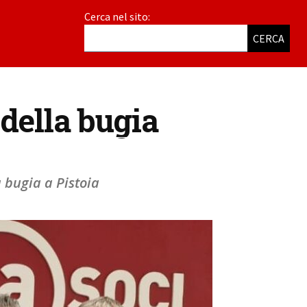
Cerca nel sito:
CERCA
 della bugia
 bugia a Pistoia