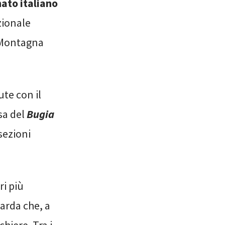
ato italiano
zionale
 Montagna
ute con il
sa del
Bugia
 sezioni
ri più
iarda che, a