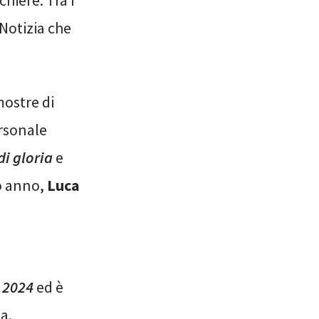
hiere. Tra i
 Notizia che
mostre di
ersonale
i gloria
e
so anno,
Luca
à 2024
ed è
a.