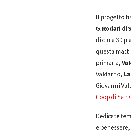
Il progetto h
G.Rodari
di
di circa 30 pi
questa mattin
primaria,
Val
Valdarno,
La
Giovanni Val
Coop di San 
Dedicate tem
e benessere,