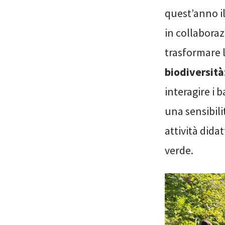
quest’anno i
in collaboraz
trasformare l
biodiversità
interagire i 
una sensibil
attività dida
verde.