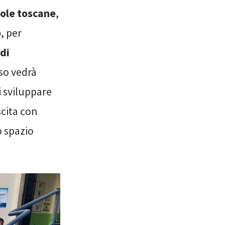
ole toscane
,
p
, per
 di
rso vedrà
i sviluppare
scita con
o spazio