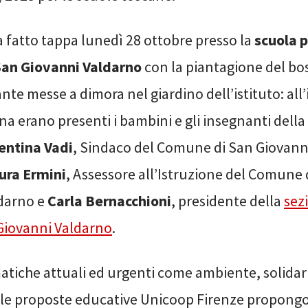
a fatto tappa lunedì 28 ottobre presso la
scuola 
San Giovanni Valdarno
con la piantagione del bo
ante messe a dimora nel giardino dell’istituto: all’i
a erano presenti i bambini e gli insegnanti della
entina Vadi
, Sindaco del Comune di San Giovann
ura Ermini
, Assessore all’Istruzione del Comune 
darno e
Carla Bernacchioni
, presidente della
sez
Giovanni Valdarno
.
atiche attuali ed urgenti come ambiente, solidari
 le proposte educative Unicoop Firenze propon