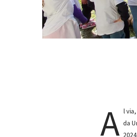
A
l via
da U
2024