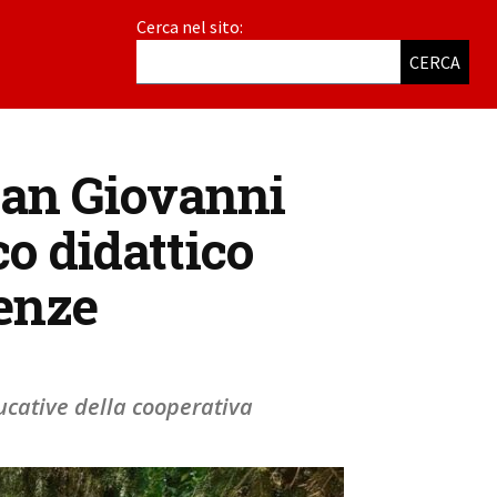
Cerca nel sito:
CERCA
 San Giovanni
o didattico
renze
ducative della cooperativa