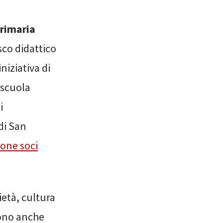
primaria
sco didattico
niziativa di
 scuola
i
di San
ione soci
età, cultura
gono anche