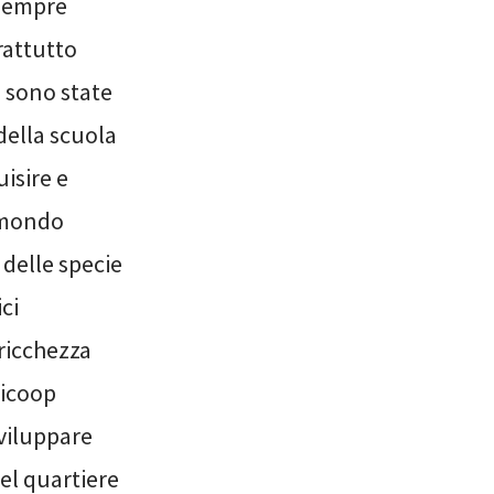
 sempre
rattutto
o sono state
della scuola
isire e
l mondo
 delle specie
ci
 ricchezza
nicoop
sviluppare
el quartiere