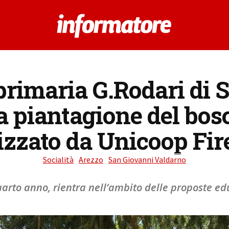
primaria G.Rodari di
a piantagione del bosc
izzato da Unicoop Fi
Socialità
Arezzo
San Giovanni Valdarno
quarto anno, rientra nell’ambito delle proposte e