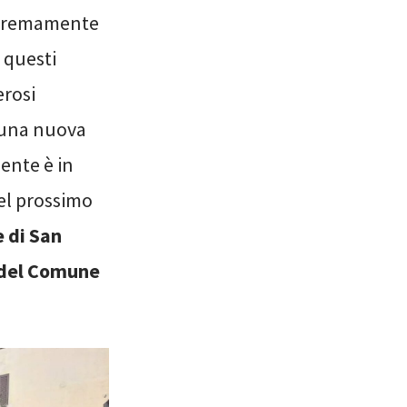
 estremamente
 questi
erosi
i una nuova
ente è in
del prossimo
 di San
e del Comune