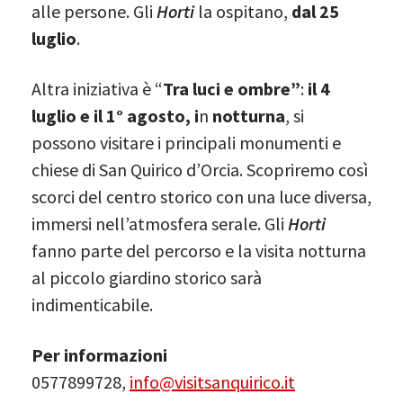
alle persone. Gli
Horti
la ospitano,
dal 25
luglio
.
Altra iniziativa è “
Tra luci e ombre”
:
il 4
luglio e il 1° agosto, i
n
notturna
, si
possono visitare i principali monumenti e
chiese di San Quirico d’Orcia. Scopriremo così
scorci del centro storico con una luce diversa,
immersi nell’atmosfera serale. Gli
Horti
fanno parte del percorso e la visita notturna
al piccolo giardino storico sarà
indimenticabile.
Per informazioni
0577899728,
info@visitsanquirico.it