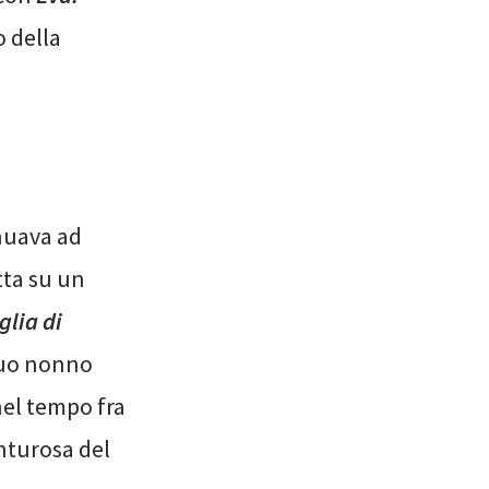
o della
inuava ad
tta su un
glia di
 suo nonno
nel tempo fra
venturosa del