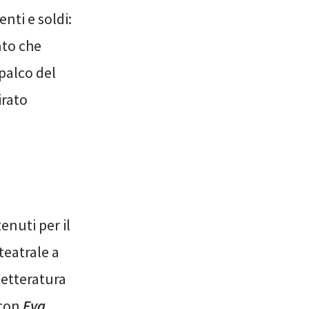
nti e soldi:
nto che
palco del
irato
enuti per il
teatrale a
letteratura
 con
Eva.