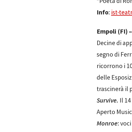
“Poeta di Rom
Info
:
ist-teat
Empoli (FI) 
Decine di app
segno di Fer
ricorrono i 1
delle Esposi
trascinerà i
Survive.
Il 1
Aperto Music
Monroe
: voc