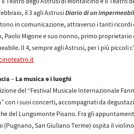
il Teatro degli Astrusi di Montalcino e il Teatro d
febbraio, il 3 agli Astrusi
Diario di un impermeabi
ono in comunicazione, attraverso i tanti ricordi
, Paolo Migone e suo nonno, primo proprietario 
abile. Il 4, sempre agli Astrusi, per i più piccoli c
inoteatro.it
ncia
–
La musica e i luoghi
edizione del “Festival Musicale Internazionale Fan
 con i suoi concerti, accompagnati da degustazi
che del Lungomonte Pisano. Fra gli appuntamenti 
hi (Pugnano, San Giuliano Terme) ospita il violino