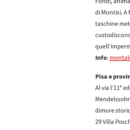
Fondi, anima 
di Montisi. A 
taschine mett
custodiscono
quell’imperme
Info
:
montalc
Pisa e provi
Al via l’11ª 
Mendelssohn”
dimore stori
29 Villa Posc