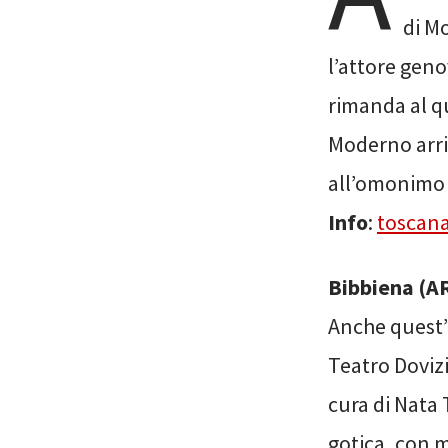
di Mo
l’attore gen
rimanda al q
Moderno arri
all’omonimo 
Info
:
toscana
Bibbiena (AR
Anche quest’a
Teatro Doviz
cura di Nata 
gotica, con mu