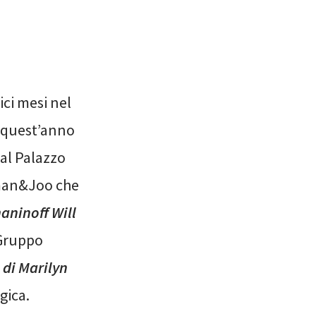
ici mesi nel
e quest’anno
 al Palazzo
sman&Joo che
ninoff Will
 Gruppo
 di Marilyn
gica.