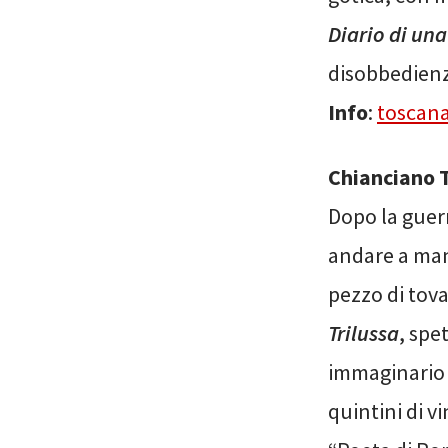
Diario di una
disobbedienz
Info
:
toscana
Chianciano T
Dopo la guerr
andare a mang
pezzo di tova
Trilussa
, spe
immaginario 
quintini di vi