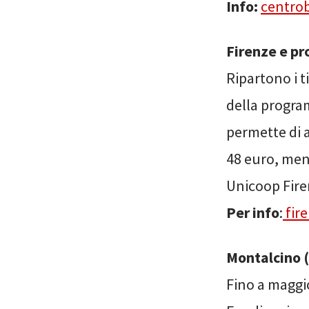
Info:
centro
Firenze e pr
Ripartono i t
della program
permette di a
48 euro, ment
Unicoop Fire
Per info
:
fire
Montalcino (
Fino a maggio