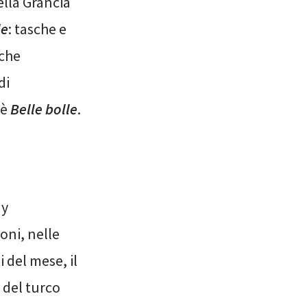
ella Grancia
le
: tasche e
 che
di
’è
Belle bolle
.
ny
oni, nelle
del mese, il
 del turco