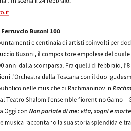
a”. In scena il 24 febbraio.
ro.it
– Ferruvcio Busoni 100
untamenti e centinaia di artisti coinvolti per dod
ruccio Busoni, il compositore empolese del qual
00 anni dalla scomparsa. Fra quelli di febbraio, l’8
zioni l’Orchestra della Toscana con il duo Igude
l pubblico nelle musiche di Rachmaninov in
Rachma
4 al Teatro Shalom l’ensemble fiorentino Gamo –
a Oggi con
Non parlate di me: vita, sogni e morte
i e musica raccontano la sua storia splendida e tra