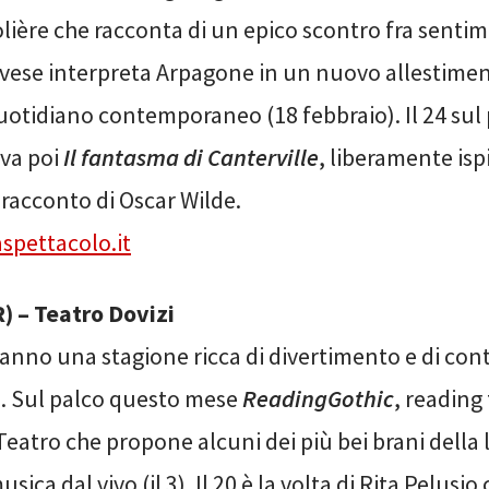
lière che racconta di un epico scontro fra sentime
ovese interpreta Arpagone in un nuovo allestime
uotidiano contemporaneo (18 febbraio). Il 24 sul 
va poi
Il fantasma di Canterville
, liberamente isp
racconto di Oscar Wilde.
spettacolo.it
) – Teatro Dovizi
nno una stagione ricca di divertimento e di cont
i. Sul palco questo mese
ReadingGothic
, reading 
Teatro che propone alcuni dei più bei brani della 
sica dal vivo (il 3). Il 20 è la volta di Rita Pelusio